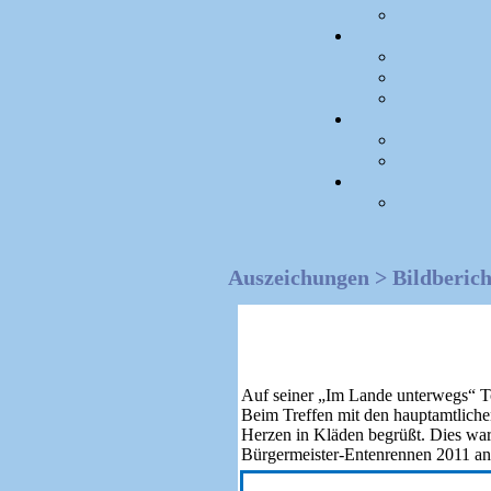
Auszeichungen > Bildberich
472
Auf seiner „Im Lande unterwegs“ To
Beim Treffen mit den hauptamtliche
Herzen in Kläden begrüßt. Dies war
Bürgermeister-Entenrennen 2011 a