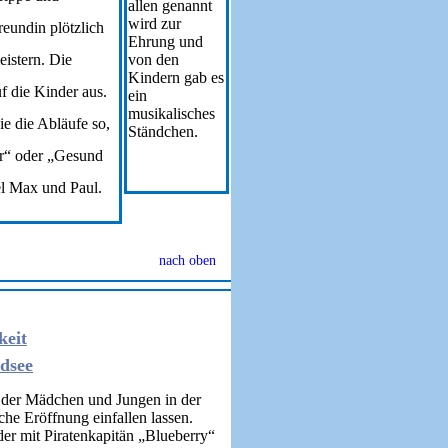
allen genannt
wird zur
reundin plötzlich
Ehrung und
eistern. Die
von den
Kindern gab es
 die Kinder aus.
ein
musikalisches
ie die Abläufe so,
Ständchen.
er“ oder „Gesund
kel Max und Paul.
nach oben
keit
dsee
 der Mädchen und Jungen in der
he Eröffnung einfallen lassen.
r mit Piratenkapitän „Blueberry“