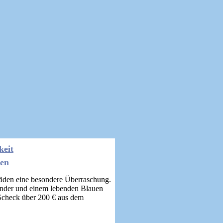
keit
ten
äden eine besondere Überraschung.
inder und einem lebenden Blauen
 Scheck über 200 € aus dem