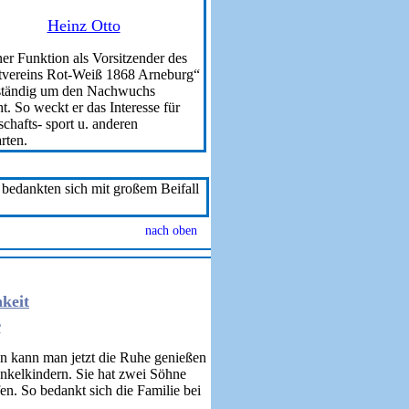
Heinz Otto
ner Funktion als Vorsitzender des
tvereins Rot-Weiß 1868 Arneburg“
r ständig um den Nachwuchs
. So weckt er das Interesse für
chafts- sport u. anderen
rten.
 bedankten sich mit großem Beifall
nach oben
keit
r
en kann man jetzt die Ruhe genießen
Enkelkindern. Sie hat zwei Söhne
n. So bedankt sich die Familie bei