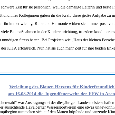
hwere Zeit für sie persönlich, weil die damalige Leiterin und beste F
dt und ihrer Kolleginnen gaben ihr die Kraft, diese große Aufgabe zu m
 ihr immer wichtig. Ruhe und Harmonie wirken sich immer positiv auf
h viele Baumaßnahmen in der Kindereinrichtung, trotzdem koodinierte s
n unnötigen Stress hatten. Bei Projekten wie „Haus der kleinen Forsch
it der KITA erfolgreich. Nun hat sie auch mehr Zeit für ihre beiden En
Verleihung des Blauen Herzens für Kinderfreundlich
am 16.08.2014 die Jugendfeuerwehr der FFW in Aren
chenwald“ war Austragungsort der diesjährigen Landesmeisterschaften
der ausrichtende Havelberger Wassersportverein eine etwas ungewöhnlic
pfbeginn tummelten sich auf den Matten hüpfende und tanzende Kinde