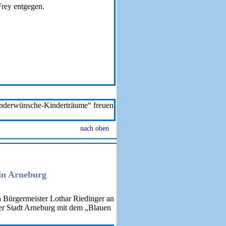
rey entgegen.
inderwünsche-Kinderträume“ freuen
nach oben
in Arneburg
469
Bürgermeister Lothar Riedinger an
er Stadt Arneburg mit dem „Blauen