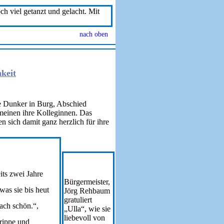
h viel getanzt und gelacht. Mit
nach oben
keit
te Dunker in Burg, Abschied
 meinen ihre Kolleginnen. Das
 sich damit ganz herzlich für ihre
its zwei Jahre
Bürgermeister,
was sie bis heut
Jörg Rehbaum
gratuliert
fach schön.“,
„Ulla“, wie sie
liebevoll von
Krippe und