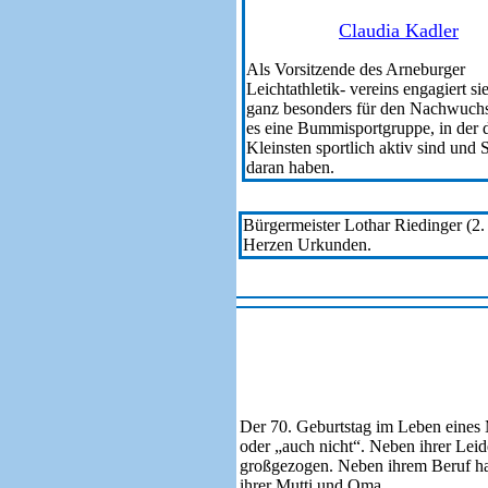
Claudia Kadler
Als Vorsitzende des Arneburger
Leichtathletik- vereins engagiert sie
ganz besonders für den Nachwuchs
es eine Bummisportgruppe, in der 
Kleinsten sportlich aktiv sind und 
daran haben.
Bürgermeister Lothar Riedinger (2. 
Herzen Urkunden.
468
Der 70. Geburtstag im Leben eines 
oder „auch nicht“. Neben ihrer Leid
großgezogen. Neben ihrem Beruf hat 
ihrer Mutti und Oma.