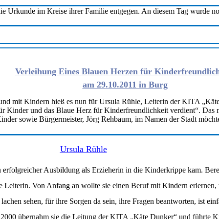
e Urkunde im Kreise ihrer Familie entgegen. An diesem Tag wurde noc
Verleihung Eines Blauen Herzen für Kinderfreundlich
am 29.10.2011 in Burg
 und mit Kindern hieß es nun für Ursula Rühle, Leiterin der KITA „Kä
für Kinder und das Blaue Herz für Kinderfreundlichkeit verdient“. Das
Kinder sowie Bürgermeister, Jörg Rehbaum, im Namen der Stadt möchten
.
Ursula Rühle
 erfolgreicher Ausbildung als Erzieherin in die Kinderkrippe kam. Bere
de Leiterin. Von Anfang an wollte sie einen Beruf mit Kindern erlernen, 
lachen sehen, für ihre Sorgen da sein, ihre Fragen beantworten, ist ein
ahr 2000 übernahm sie die Leitung der KITA „Käte Dunker“ und führte 