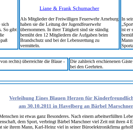
Liane & Frank Schumacher
Als Mitglieder der Freiwilligen Feuerwehr Arneburg
In sei
 sich
haben sie die Leitung der Jugendfeuerwehr
„Spor
. So gibt
übernommen. In ihrer Tätigkeit sind sie ständig
ist e
die
bemüht den 12 Mitgliedern die Aufgaben beim
bemüht
Spaß
Brandschutz und bei der Lebensrettung zu
Manns
vermitteln.
Sporta
von rechts) überreichte die Blaue -
Die zahlreich erschienenen Gäste
bei den Geehrten.
Verleihung Eines Blauen Herzen für Kinderfreundlich
am 30.10.2011 in Havelberg an Bärbel Marschne
Menschen ist etwas ganz Besonderes. Nach einem arbeitserfüllten Leb
enschaft, dem Sport, verbringt Bärbel Marschner viel Zeit mit ihren 4 
sie ihrem Mann, Karl-Heinz viel in seiner Büroelektronikfirma geholfe